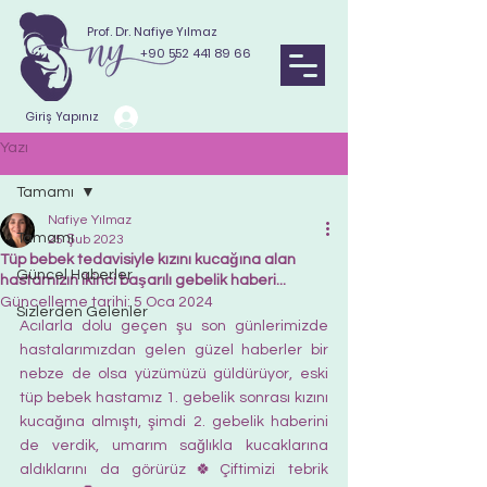
Prof. Dr. Nafiye Yılmaz
+90 552 441 89 66
Giriş Yapınız
Yazı
Tamamı
Nafiye Yılmaz
Tamamı
25 Şub 2023
Tüp bebek tedavisiyle kızını kucağına alan
Güncel Haberler
hastamızın ikinci başarılı gebelik haberi...
Güncelleme tarihi:
5 Oca 2024
Sizlerden Gelenler
Acılarla dolu geçen şu son günlerimizde 
hastalarımızdan gelen güzel haberler bir 
nebze de olsa yüzümüzü güldürüyor, eski 
tüp bebek hastamız 1. gebelik sonrası kızını 
kucağına almıştı, şimdi 2. gebelik haberini 
de verdik, umarım sağlıkla kucaklarına 
aldıklarını da görürüz🍀Çiftimizi tebrik 