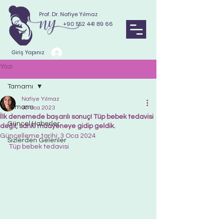
Prof. Dr. Nafiye Yılmaz
+90 552 441 89 66
Giriş Yapınız
Yazı
Tamamı
Nafiye Yılmaz
Tamamı
30 Oca 2023
İlk denemede başarılı sonuç! Tüp bebek tedavisi
Güncel Haberler
değil, sanki muayeneye gidip geldik.
Güncelleme tarihi:
3 Oca 2024
Sizlerden Gelenler
Tüp bebek tedavisi 