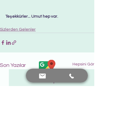
Teşekkürler... Umut hep var.  
Sizlerden Gelenler
Hepsini Gör
Son Yazılar
Bana Ulaşın
+90 552 441 89 66
prof.dr.nafiyeyilmaz@gmail.com
nafiyekarakas@yahoo.com
Görüş ekleyin...