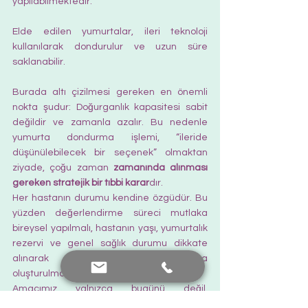
yapılabilmektedir. 
Elde edilen yumurtalar, ileri teknoloji 
kullanılarak dondurulur ve uzun süre 
saklanabilir.
Burada altı çizilmesi gereken en önemli 
nokta şudur: Doğurganlık kapasitesi sabit 
değildir ve zamanla azalır. Bu nedenle 
yumurta dondurma işlemi, “ileride 
düşünülebilecek bir seçenek” olmaktan 
ziyade, çoğu zaman 
zamanında alınması 
gereken stratejik bir tıbbi karar
dır.
Her hastanın durumu kendine özgüdür. Bu 
yüzden değerlendirme süreci mutlaka 
bireysel yapılmalı, hastanın yaşı, yumurtalık 
rezervi ve genel sağlık durumu dikkate 
alınarak en doğru planlama 
oluşturulmalıdır.
Amacımız yalnızca bugünü değil, 
hastalarımızın gelecekteki yaşam planlarını 