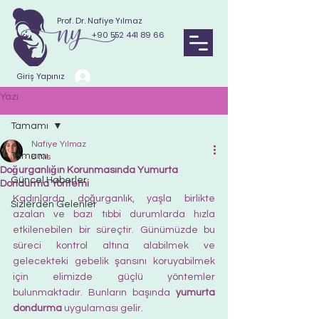
Prof. Dr. Nafiye Yılmaz
+90 552 441 89 66
Giriş Yapınız
Yazı
Tamamı
Nafiye Yılmaz
Tamamı
8 Nis
Doğurganlığın Korunmasında Yumurta
Güncel Haberler
Dondurma Yöntemi
Kadınlarda doğurganlık, yaşla birlikte 
Sizlerden Gelenler
azalan ve bazı tıbbi durumlarda hızla 
etkilenebilen bir süreçtir. Günümüzde bu 
süreci kontrol altına alabilmek ve 
gelecekteki gebelik şansını koruyabilmek 
için elimizde güçlü yöntemler 
bulunmaktadır. Bunların başında 
yumurta 
dondurma
 uygulaması gelir.