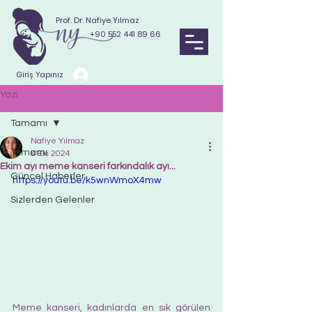
Prof. Dr. Nafiye Yılmaz
+90 552 441 89 66
Giriş Yapınız
Yazı
Tamamı
Nafiye Yılmaz
Tamamı
8 Eki 2024
Ekim ayı meme kanseri farkındalık ayı...
Güncel Haberler
https://youtu.be/k5wnWmoX4mw
Sizlerden Gelenler
Meme kanseri, kadınlarda en sık görülen 