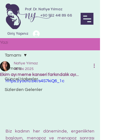
Prof. Dr. Nafiye Yılmaz
+90 552 441 89 66
Giriş Yapınız
Yazı
Tamamı
Nafiye Yılmaz
Tamamı
16 Eki 2025
Ekim ayı meme kanseri farkındalık ayı...
Güncel Haberler
https://youtu.be/s4S7kiQ6_1c
Sizlerden Gelenler
Biz kadının her döneminde, ergenlikten 
başlayın, menopoz ve menopoz sonrası 