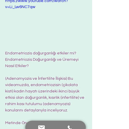
https://www.youtube.com/watch?
v=Li_Lw6NC7qw
Endometriozis doğurganlığı etkiler mi? 
Endometriozis Doğurganlığı ve Üremeyi 
Nasıl Etkiler? 
(Adenomyozis ve İnfertilite İlişkisi) Bu 
videomuzda, endometriozisin (çikolata 
kisti) kadın hayatı üzerindeki ikinci büyük 
etkisi olan doğurganlık, kısırlık (infertilite) ve 
rahim kası tutulumu (adenomyozis) 
konularını detaylarıyla inceliyoruz. 
Metinde Öne Çıkan Başlıklar: 