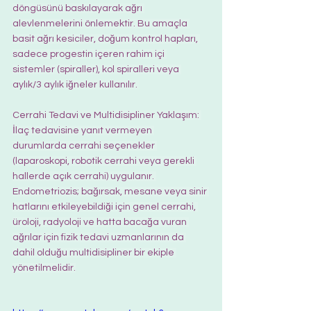
döngüsünü baskılayarak ağrı 
alevlenmelerini önlemektir. Bu amaçla 
basit ağrı kesiciler, doğum kontrol hapları, 
sadece progestin içeren rahim içi 
sistemler (spiraller), kol spiralleri veya 
aylık/3 aylık iğneler kullanılır. 
Cerrahi Tedavi ve Multidisipliner Yaklaşım: 
İlaç tedavisine yanıt vermeyen 
durumlarda cerrahi seçenekler 
(laparoskopi, robotik cerrahi veya gerekli 
hallerde açık cerrahi) uygulanır. 
Endometriozis; bağırsak, mesane veya sinir 
hatlarını etkileyebildiği için genel cerrahi, 
üroloji, radyoloji ve hatta bacağa vuran 
ağrılar için fizik tedavi uzmanlarının da 
dahil olduğu multidisipliner bir ekiple 
yönetilmelidir.