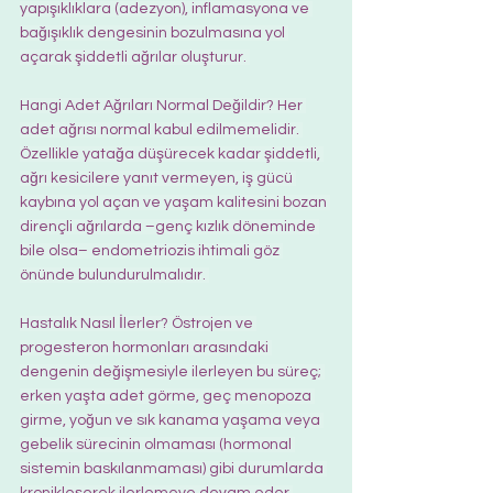
yapışıklıklara (adezyon), inflamasyona ve 
bağışıklık dengesinin bozulmasına yol 
açarak şiddetli ağrılar oluşturur. 
Hangi Adet Ağrıları Normal Değildir? Her 
adet ağrısı normal kabul edilmemelidir. 
Özellikle yatağa düşürecek kadar şiddetli, 
ağrı kesicilere yanıt vermeyen, iş gücü 
kaybına yol açan ve yaşam kalitesini bozan 
dirençli ağrılarda –genç kızlık döneminde 
bile olsa– endometriozis ihtimali göz 
önünde bulundurulmalıdır. 
Hastalık Nasıl İlerler? Östrojen ve 
progesteron hormonları arasındaki 
dengenin değişmesiyle ilerleyen bu süreç; 
erken yaşta adet görme, geç menopoza 
girme, yoğun ve sık kanama yaşama veya 
gebelik sürecinin olmaması (hormonal 
sistemin baskılanmaması) gibi durumlarda 
kronikleşerek ilerlemeye devam eder.