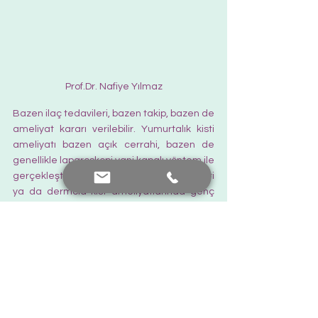
Prof.Dr. Nafiye Yılmaz
Bazen ilaç tedavileri, bazen takip, bazen de 
ameliyat kararı verilebilir. Yumurtalık kisti 
ameliyatı bazen açık cerrahi, bazen de 
genellikle laparoskopi yani kapalı yöntem ile 
gerçekleştirilir. Endometrioma, çikolata kisti 
ya da dermoid kist ameliyatlarında genç 
yaş hastalarda yumurtalık rezervi 
korunması çok önemlidir. Hastaların 
bireysel faktörlere göre takip ve tedavi 
farklılık gösterir. Patolojik tanı esastır.
Tüpebek
Teşekkürler... Umut hep var.  
Güncel Haberler