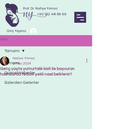
Prof. Dr. Nafiye Yılmaz
+90 552 441 89 66
Giriş Yapınız
Yazı
Tamamı
Nafiye Yılmaz
Tamamı
9 May 2024
Genç yaşta yumurtalık kisti ile başvuran
Güncel Haberler
hastalarda tedavi şekli nasıl belirlenir?
Sizlerden Gelenler