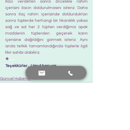
İlacı verdikten sonra öncelikle rahim 
içerisini ilacın doldurulmasını isteriz. Daha 
sonra ilaç rahim içerisinde doldurduktan 
sonra tüplerde herhangi bir tıkanıklık yoksa 
sağ ve sol her 2 tüpten verdiğimiz opak 
maddenin tüplerden geçerek karın 
içerisine dağıldığını görmek isteriz. Aynı 
anda tetkik tamamlandığında tüplerle ilgili 
fikir sahibi olabiliriz. 
🍀
pebek
Teşekkürler... Umut hep var.  
Güncel Haberler
Hepsini Gör
Son Yazılar
Bana Ulaşın