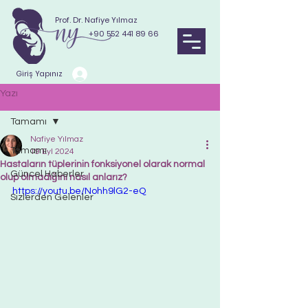
Prof. Dr. Nafiye Yılmaz
+90 552 441 89 66
Giriş Yapınız
Yazı
Tamamı
Nafiye Yılmaz
Tamamı
19 Eyl 2024
Hastaların tüplerinin fonksiyonel olarak normal
Güncel Haberler
olup olmadığını nasıl anlarız?
https://youtu.be/Nohh9lG2-eQ
Sizlerden Gelenler