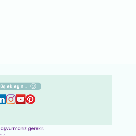
üş ekleyin...
 başvurmanız gerekir.
ır.