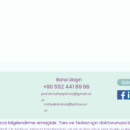
Bana Ulaşın
Gör
+90 552 441 89 66
prof.dr.nafiyeyilmaz@gmail.co
m
nafiyekarakas@yahoo.co
m
ızca bilgilendirme amaçlıdır. Tanı ve tedavi için doktorunuza
rof. Dr. Nafiye Yılmaz tarafından oluşturulmuştur. Her hakkı saklıd