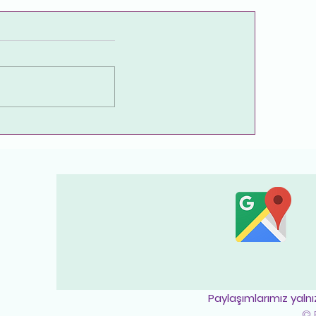
Endometriozis Hakkında
a
Merak Edilenler
i
Paylaşımlarımız yaln
© P