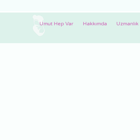
Umut Hep Var
Hakkımda
Uzmanlık 