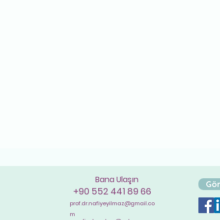
Bana Ulaşın
Gör
+90 552 441 89 66
prof.dr.nafiyeyilmaz@gmail.co
m