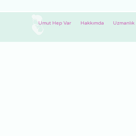
Umut Hep Var
Hakkımda
Uzmanlık 