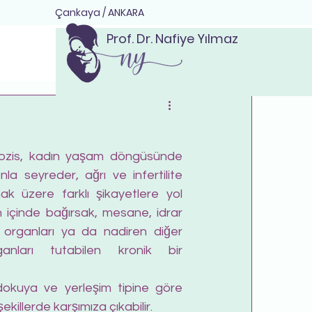
Çankaya / ANKARA
Prof. Dr. Nafiye Yılmaz
ozis, kadın yaşam döngüsünde 
la seyreder, ağrı ve infertilite 
k üzere farklı şikayetlere yol 
n içinde bağırsak, mesane, idrar 
bi organları ya da nadiren diğer 
nları tutabilen kronik bir 
 dokuya ve yerleşim tipine göre 
k şekillerde karşımıza çıkabilir.