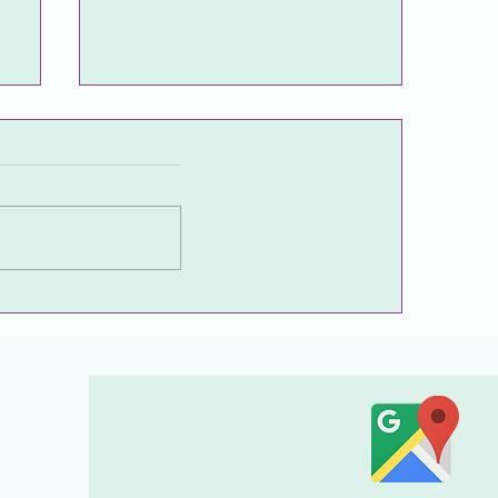
Endometriozis Hakkında
a
Merak Edilenler
i