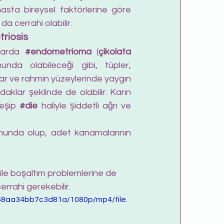
hasta bireysel faktörlerine göre 
da cerrahi olabilir.
riosis
larda
#endometrioma
 (
çikolata 
unda olabileceği gibi, tüpler, 
ar ve rahmin yüzeylerinde yaygın 
aklar şeklinde de olabilir. Karın 
leşip 
#die
haliyle şiddetli ağrı ve 
munda olup, adet kanamalarının 
 ile boşaltım problemlerine de 
rrahi gerekebilir. 
68aa34bb7c3d81a/1080p/mp4/file.