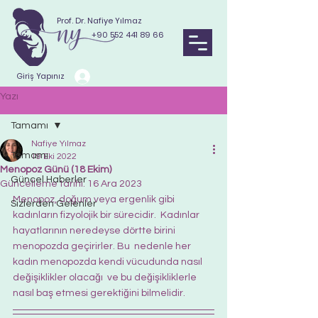
Prof. Dr. Nafiye Yılmaz
+90 552 441 89 66
Giriş Yapınız
Yazı
Tamamı
Nafiye Yılmaz
Tamamı
19 Eki 2022
Menopoz Günü (18 Ekim)
Güncel Haberler
Güncelleme tarihi:
16 Ara 2023
Menopoz, doğum veya ergenlik gibi 
Sizlerden Gelenler
kadınların fizyolojik bir sürecidir.  Kadınlar 
hayatlarının neredeyse dörtte birini 
menopozda geçirirler. Bu  nedenle her 
kadın menopozda kendi vücudunda nasıl 
değişiklikler olacağı  ve bu değişikliklerle 
nasıl baş etmesi gerektiğini bilmelidir.