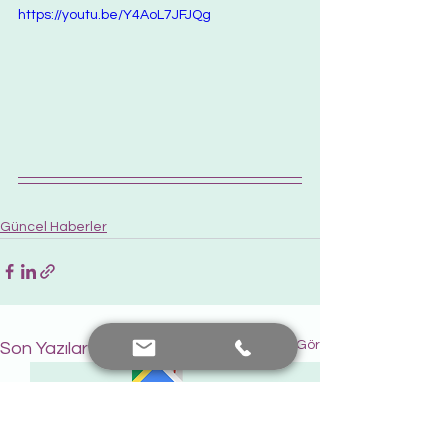
https://youtu.be/Y4AoL7JFJQg
Güncel Haberler
Hepsini Gör
Son Yazılar
Bana Ulaşın
+90 552 441 89 66