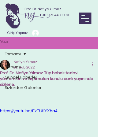
Prof. Dr. Nafiye Yılmaz
+90 552 441 89 66
Giriş Yapınız
Yazı
Tamamı
Nafiye Yılmaz
Tamamı
22 Şub 2022
Prof. Dr. Nafiye Yılmaz Tüp bebek tedavi
Güncel Haberler
yöntemleri ve aşamaları konulu canlı yayınında
sizlerle.
Sizlerden Gelenler
https://youtu.be/FzEUfIYXha4