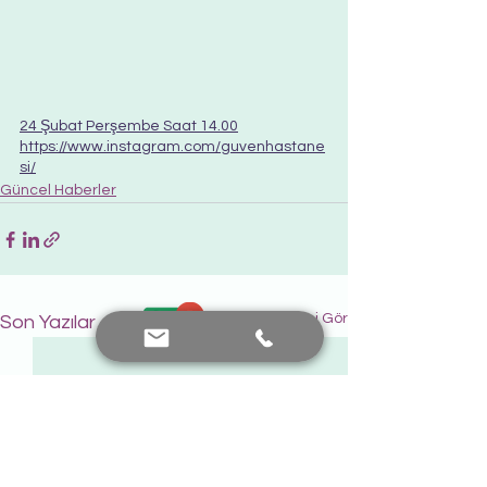
24 Şubat Perşembe Saat 14.00
https://www.instagram.com/guvenhastane
si/
Güncel Haberler
Hepsini Gör
Son Yazılar
Bana Ulaşın
+90 552 441 89 66
prof.dr.nafiyeyilmaz@gmail.com
nafiyekarakas@yahoo.com