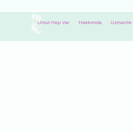
Umut Hep Var
Hakkımda
Uzmanlık 