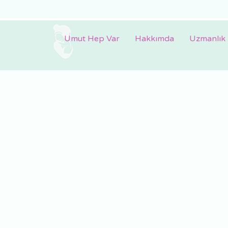
Umut Hep Var
Hakkımda
Uzmanlık 