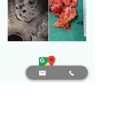
Bana Ulaşın
+90 552 441 89 66
prof.dr.nafiyeyilmaz@gmail.com
nafiyekarakas@yahoo.com
Görüş ekleyin...