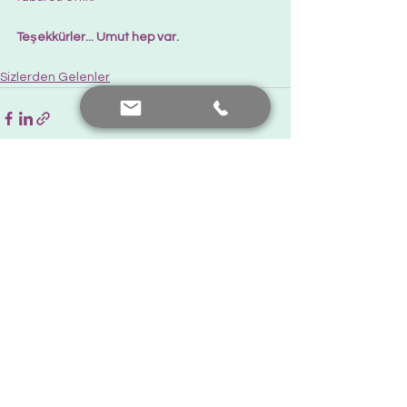
Teşekkürler... Umut hep var.  
Sizlerden Gelenler
Hepsini Gör
Son Yazılar
Bana Ulaşın
+90 552 441 89 66
prof.dr.nafiyeyilmaz@gmail.com
nafiyekarakas@yahoo.com
Görüş ekleyin...