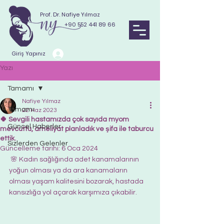
Prof. Dr. Nafiye Yılmaz
+90 552 441 89 66
Giriş Yapınız
Yazı
Tamamı
Nafiye Yılmaz
Tamamı
22 Haz 2023
🍀 Sevgili hastamızda çok sayıda myom
Güncel Haberler
mevcuttu, ameliyat planladık ve şifa ile taburcu
ettik.
Sizlerden Gelenler
Güncelleme tarihi:
6 Oca 2024
 🌸 Kadın sağlığında adet kanamalarının 
yoğun olması ya da ara kanamaların 
olması yaşam kalitesini bozarak, hastada 
kansızlığa yol açarak karşımıza çıkabilir.