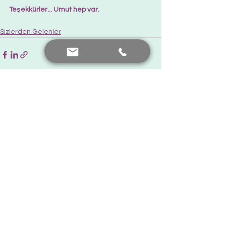
Teşekkürler... Umut hep var.  
Sizlerden Gelenler
Hepsini Gör
Son Yazılar
Bana Ulaşın
+90 552 441 89 66
prof.dr.nafiyeyilmaz@gmail.com
nafiyekarakas@yahoo.com
Görüş ekleyin...
Paylaşımlarımız yalnızca bilgilendirme amaçlıdır. Tanı ve
tedavi için doktorunuza başvurmanız gerekir.