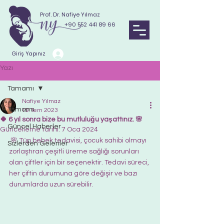
Prof. Dr. Nafiye Yılmaz
+90 552 441 89 66
Giriş Yapınız
Yazı
Tamamı
Nafiye Yılmaz
Tamamı
19 Tem 2023
🍀 6 yıl sonra bize bu mutluluğu yaşattınız. 🌸
Güncel Haberler
Güncelleme tarihi:
7 Oca 2024
 🌸 Tüp bebek tedavisi, çocuk sahibi olmayı 
Sizlerden Gelenler
zorlaştıran çeşitli üreme sağlığı sorunları 
olan çiftler için bir seçenektir. Tedavi süreci, 
her çiftin durumuna göre değişir ve bazı 
durumlarda uzun sürebilir.