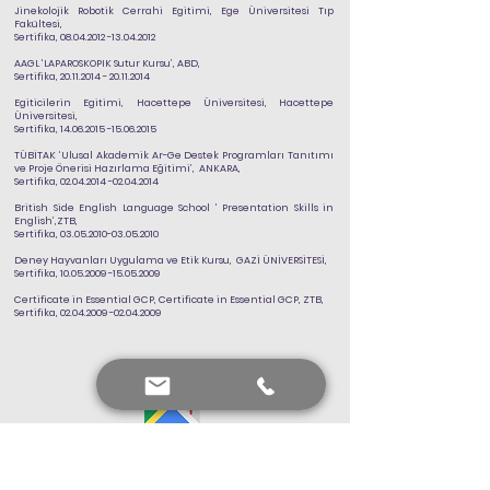
Jinekolojik Robotik Cerrahi Egitimi
, Ege Üniversitesi Tıp
Fakültesi,
Sertifika,
08.04.2012 -13.04.2012
AAGL ‘LAPAROSKOPIK Sutur Kursu
’, ABD,
Sertifika,
20.11.2014 - 20.11.2014
Egiticilerin Egitimi
, Hacettepe Üniversitesi, Hacettepe
Üniversitesi,
Sertifika,
14.06.2015 -15.06.2015
TÜBİTAK ‘
Ulusal Akademik Ar-Ge Destek Programları Tanıtımı
ve Proje Önerisi Hazırlama Eğitimi
’, ANKARA,
Sertifika,
02.04.2014 -02.04.2014
British Side English Language School ‘
Presentation Skills in
English
’,ZTB,
Sertifika,
03.05.2010-03.05.2010
Deney Hayvanları Uygulama ve Etik Kursu
, GAZİ
ÜNİVERSİTESİ,
Sertifika,
10.05.2009 -15.05.2009
Certificate in Essential GCP
, Certificate in Essential GCP, ZTB,
Sertifika,
02.04.2009 -02.04.2009
Bana Ulaşın
+90 552 441 89 66