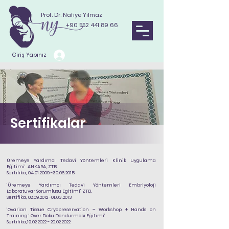
Prof. Dr. Nafiye Yılmaz
+90 552 441 89 66
Giriş Yapınız
Sertifikalar
Üremeye Yardımcı Tedavi Yöntemleri
Klinik Uygulama
Eğitimi’ ANKARA, ZTB,
Sertifika,
04.01.2009 -30.06.2015
‘
Üremeye Yardımcı Tedavi Yöntemleri Embriyoloji
Laboratuvar Sorumlusu Egitimi
’ ZTB,
Sertifika,
02.09.2012 -01.03.2013
‘Ovarian Tissue Cryopreservation – Workshop + Hands on
Training ‘ Over Doku Dondurması Eğitimi’
Sertifika,
19.02 2022 - 20.02.2022