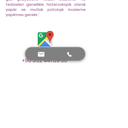
tedavileri genellikle histeroskopik olarak
yapılır ve mutlak patolojik inceleme
yapılması gerekir.’
Bana Ulaşın
+90 552 441 89 66
prof.dr.nafiyeyilmaz@gmail.com
nafiyekarakas@yahoo.com
Görüş ekleyin...
Paylaşımlarımız yalnızca bilgilendirme amaçlıdır. Tanı ve
tedavi için doktorunuza başvurmanız gerekir.
© Prof. Dr. Nafiye Yılmaz tarafından oluşturulmuştur. Her
hakkı saklıdır.