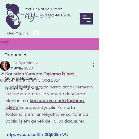
Prof. Dr. Nafiye Yılmaz
+90 552 441 89 66
Giriş Yapınız
Yazı
Tamamı
Nafiye Yılmaz
Tamamı
9 Mar 2023
📌 Karından Yumurta Toplama İşlemi...
Güncel Haberler
Güncelleme tarihi:
5 Oca 2024
Cinsel ilişkisi olmayan hastalarda üremenin 
Sizlerden Gelenler
korunması amacı ile yumurta dondurma 
planlanırsa, 
karından yumurta toplama 
işlemi
(suprapubik) yapılır. Yumurta 
toplama işlemi ameliyathane şartlarında  
yapılır, işlem genellikle 15-30 dak. sürer.
https://youtu.be/2m0Dj965mVU