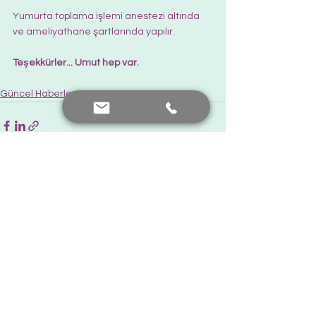
Yumurta toplama işlemi anestezi altında 
ve ameliyathane şartlarında yapılır.
Teşekkürler... Umut hep var.  
Güncel Haberler
Hepsini Gör
Son Yazılar
Bana Ulaşın
+90 552 441 89 66
prof.dr.nafiyeyilmaz@gmail.com
nafiyekarakas@yahoo.com