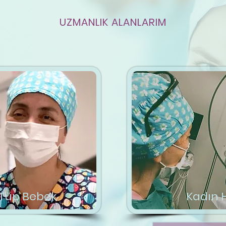
UZMANLIK ALANLARIM
e Tüp Bebek
Kadın H