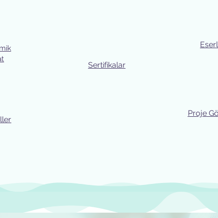
Eser
mik
at
Sertifikalar
Proje Gö
ler