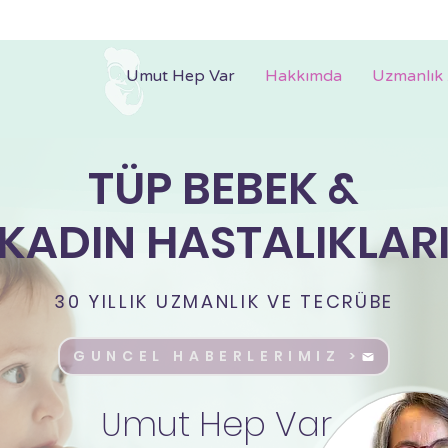
Umut Hep Var
Hakkımda
Uzmanlık 
TÜP BEBEK &
KADIN HASTALIKLAR
30 YILLIK UZMANLIK VE TECRÜBE
GÜNCEL HABERLERİMİZ >
mut Hep Var
U