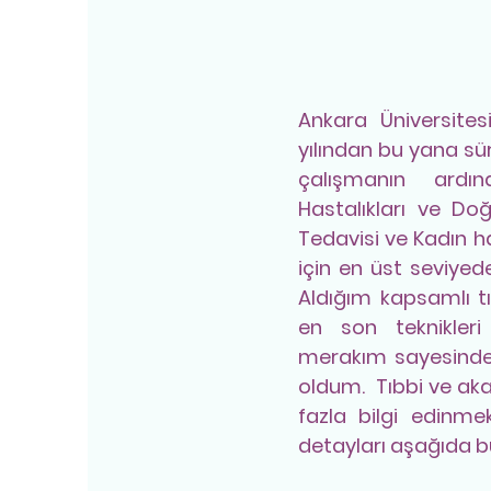
Ankara Üniversites
yılından bu yana sür
çalışmanın ardı
Hastalıkları ve D
Tedavisi ve Kadın h
için en üst seviye
Aldığım kapsamlı tı
en son teknikle
merakım sayesinde,
oldum. Tıbbi ve a
fazla bilgi edinmek
detayları aşağıda bul