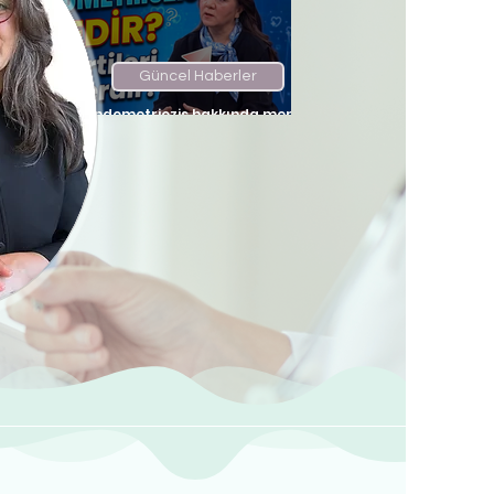
Güncel Haberler
Endometriozis hakkında merak
edilenler...