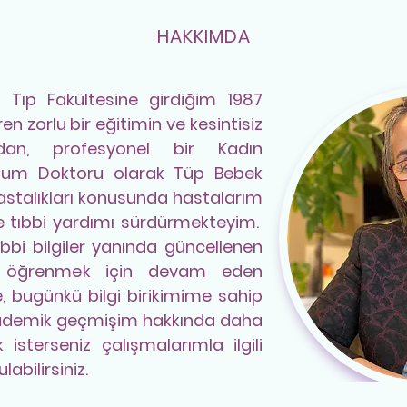
HAKKIMDA
i Tıp Fakültesine girdiğim 1987
en zorlu bir eğitimin ve kesintisiz
ndan, profesyonel bir Kadın
oğum Doktoru olarak Tüp Bebek
astalıkları konusunda hastalarım
de tıbbi yardımı sürdürmekteyim.
bbi bilgiler yanında güncellenen
ri öğrenmek için devam eden
 bugünkü bilgi birikimime sahip
kademik geçmişim hakkında daha
 isterseniz çalışmalarımla ilgili
abilirsiniz.