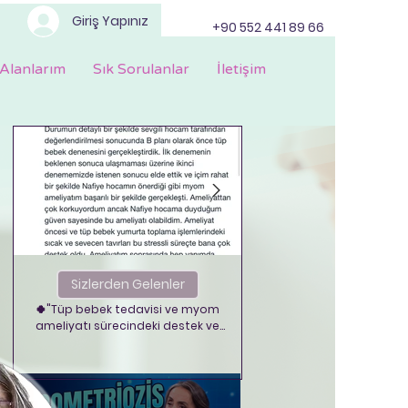
Giriş Yapınız
+90 552 441 89 66
Alanlarım
Sık Sorulanlar
İletişim
I
Sizlerden Gelenler
Sizlerden Gelenle
🍀"Tüp bebek tedavisi ve myom
Anneler günümüz kutlu 
ameliyatı sürecindeki destek ve
profesyonel yönetim için teşekkür
ederim."🍀