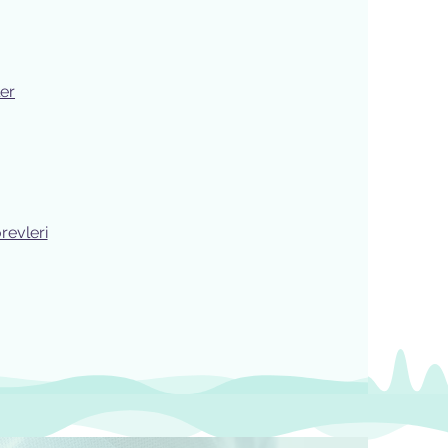
ler
revleri