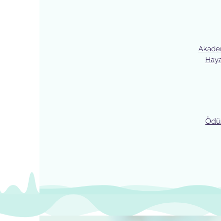
Akade
Hay
Ödül